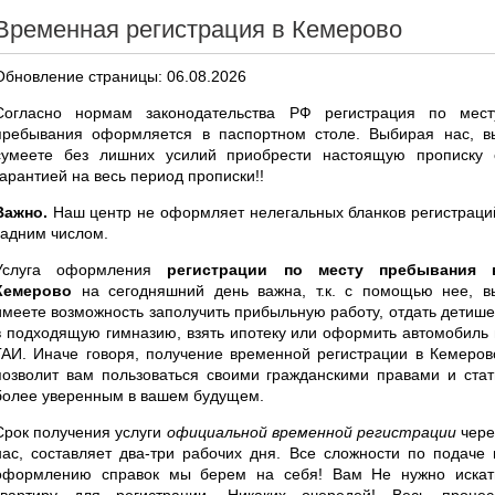
Временная регистрация в Кемерово
Обновление страницы: 06.08.2026
Согласно нормам законодательства РФ регистрация по мест
пребывания оформляется в паспортном столе. Выбирая нас, в
сумеете без лишних усилий приобрести настоящую прописку 
гарантией на весь период прописки!!
Важно.
Наш центр не оформляет нелегальных бланков регистраци
задним числом.
Услуга оформления
регистрации по месту пребывания 
Кемерово
на сегодняшний день важна, т.к. с помощью нее, в
имеете возможность заполучить прибыльную работу, отдать детише
в подходящую гимназию, взять ипотеку или оформить автомобиль 
ГАИ. Иначе говоря, получение временной регистрации в Кемеров
позволит вам пользоваться своими гражданскими правами и стат
более уверенным в вашем будущем.
Срок получения услуги
официальной временной регистрации
чере
нас, составляет два-три рабочих дня. Все сложности по подаче 
оформлению справок мы берем на себя! Вам Не нужно искат
квартиру для регистрации. Никаких очередей! Весь процес