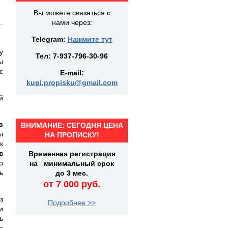
Вы можете связаться с
нами через:
Telegram:
Нажмите тут
у
Тел:
7-937-796-30-96
ы
с
E-mail:
kupi.propisku@gmail.com
й
в
ВНИМАНИЕ: СЕГОДНЯ ЦЕНА
ы
НА ПРОПИСКУ!
к
в
Временная регистрация
о
на минимальный срок
ь
до 3 мес.
от 7 000 руб.
з
Подробнее >>
и
ь
с