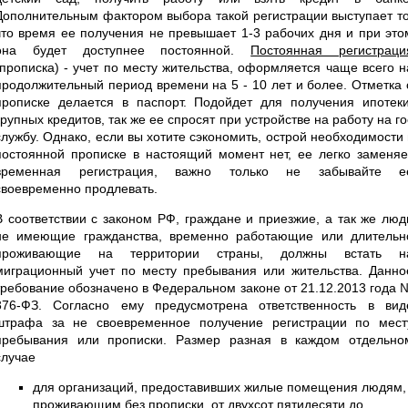
Дополнительным фактором выбора такой регистрации выступает то
что время ее получения не превышает 1-3 рабочих дня и при это
она будет доступнее постоянной.
Постоянная регистраци
(прописка) - учет по месту жительства, оформляется чаще всего н
продолжительный период времени на 5 - 10 лет и более. Отметка 
прописке делается в паспорт. Подойдет для получения ипотеки
крупных кредитов, так же ее спросят при устройстве на работу на го
службу. Однако, если вы хотите сэкономить, острой необходимости 
постоянной прописке в настоящий момент нет, ее легко заменяе
временная регистрация, важно только не забывайте е
своевременно продлевать.
В соответствии с законом РФ, граждане и приезжие, а так же люд
не имеющие гражданства, временно работающие или длительн
проживающие на территории страны, должны встать н
миграционный учет по месту пребывания или жительства. Данно
требование обозначено в Федеральном законе от 21.12.2013 года 
376-ФЗ. Согласно ему предусмотрена ответственность в вид
штрафа за не своевременное получение регистрации по мест
пребывания или прописки. Размер разная в каждом отдельно
случае
для организаций, предоставивших жилые помещения людям,
проживающим без прописки, от двухсот пятидесяти до