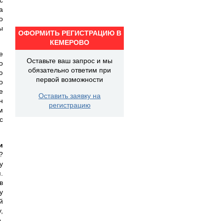
а
о
ы
ОФОРМИТЬ РЕГИСТРАЦИЮ В
КЕМЕРОВО
е
Оставьте ваш запрос и мы
о
обязательно ответим при
ю
первой возможности
о
е
Оставить заявку на
н
регистрацию
м
с
и
?
у
.
в
у
й
,
.