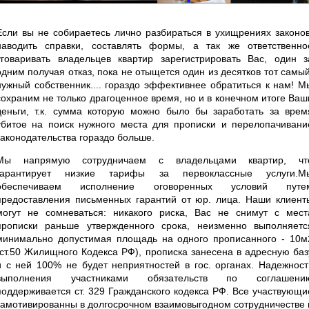
Если вы не собираетесь лично разбираться в ухищрениях законов
наводить справки, составлять формы, а так же ответственно
уговаривать владельцев квартир зарегистрировать Вас, один з
одним получая отказ, пока не отыщется один из десятков тот самый
нужный собственник.... гораздо эффективнее обратиться к нам! М
сохраним не только драгоценное время, но и в конечном итоге Ваш
деньги, т.к. сумма которую можно было бы заработать за врем
убитое на поиск нужного места для прописки и перелопачивани
законодательства гораздо больше.
Мы напрямую сотрудничаем с владельцами квартир, чт
гарантирует низкие тарифы за первоклассные услуги.М
обеспечиваем исполнение оговоренных условий путе
предоставления письменных гарантий от юр. лица. Наши клиент
могут не сомневаться: никакого риска, Вас не снимут с мест
прописки раньше утвержденного срока, неизменно выполняетс
минимально допустимая площадь на одного прописанного - 10м
(ст.50 Жилищного Кодекса РФ), прописка занесена в адресную баз
и с ней 100% не будет неприятностей в гос. органах. Надежност
выполнения участниками обязательств по соглашени
поддерживается ст. 329 Гражданского кодекса РФ. Все участвующи
замотивированны в долгосрочном взаимовыгодном сотрудничестве 