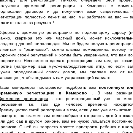
получения временной регистрации в Кемерово с момент
подписания договора и до получения вами свидетельства 
регистрации полностью лежит на нас, мы работаем на вас — в
платите только за результат!
Оформить временную регистрацию по подходящему адресу (н
важно, квартира это или частный дом), может исключительн
владелец данной жилплощади. Мы не будем получать регистраци
клиентам в "резиновых", сомнительных помещениях, потому чт
дорожим своей репутацией и хотим быть уверенными, что вам вс
понравится. Невозможно сделать регистрацию вам там, где хозяи
против (например ваш муж/жена/родственник итп), но если ва
нужен определенный список домов, мы сделаем все от на
зависящее, чтобы подыскать вам устраивающий вариант.
Наши менеджеры постараются подобрать вам
постоянную ил
временную регистрацию в Кемерово
. В чем разница
Временная регистрация
- это регистрационный учет по мест
пребывания т.е. там где человек временно находится
Преимущество такой регистрации в том, если у вас уже есть штамп 
паспорте, но скажем вам целесообразно отправить детей в школ
или дет. сад в другом районе, вам не нужно лишаться постоянно
прописки. С ней вы запросто можете пристроить ребенка в школу
детский сад, получить работу или взять кредит в банке